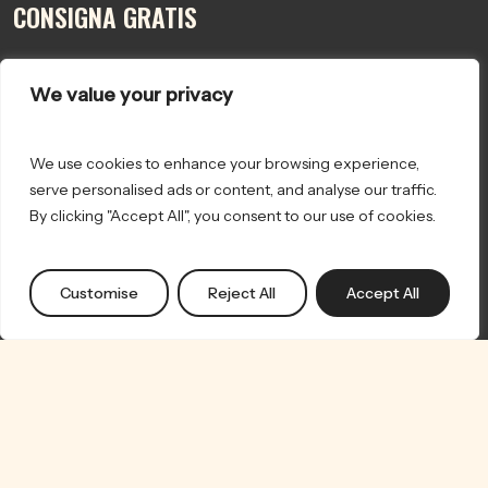
CONSIGNA GRATIS
Puedes dejar tus maletas en recepción y
We value your privacy
disfrutar al máximo de Valencia hasta el final
Entrada — Salida
2
de tu estancia.
We use cookies to enhance your browsing experience,
serve personalised ads or content, and analyse our traffic.
By clicking "Accept All", you consent to our use of cookies.
SERVICIO DE TAXI AL AEROPUERTO
Customise
Reject All
Accept All
Desde la recepción te podemos organizar el
Cuándo
Promoción
Cuándo
Promoción
Quién
Quién
transporte al aeropuerto a un precio fijo.
Habitación 1
Habitación 1
adultos
adultos
2
2