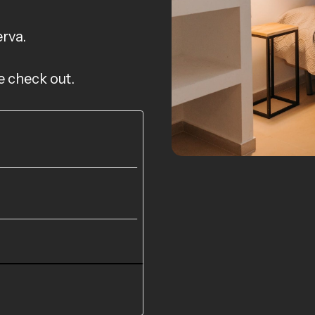
erva.
e check out.