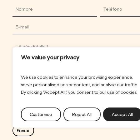
We value your privacy
Acepto el tratamiento de datos para enviar comunicaci
We use cookies to enhance your browsing experience,
serve personalised ads or content, and analyse our traffic.
Utilizaremos sus datos para responder consultas, enviar comu
By clicking "Accept All", you consent to our use of cookies.
comerciales y realizar análisis estadísticos. Para más informaci
tratamiento y sus derechos, consulte la
Política de Privacidad
Customise
Reject All
Accept All