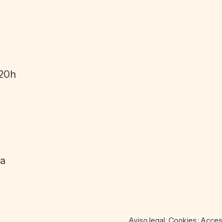
 20h
ia
H
U
L
O
T
Aviso legal
·
Cookies
·
Accesi