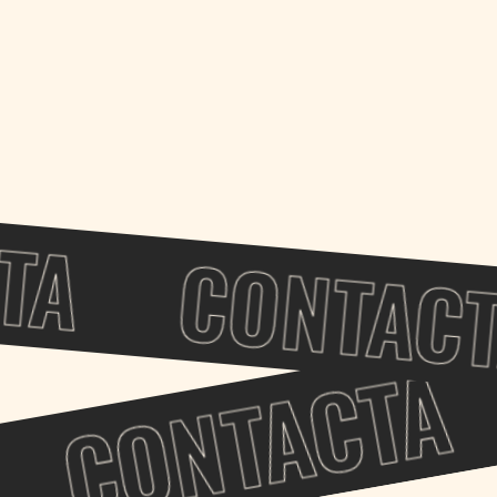
No, no esta permitido traer mascotas al Hulot Vale
TA
CONTACT
CONTACTA